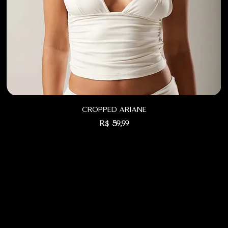
cropped ariane
Preço
R$ 59,99