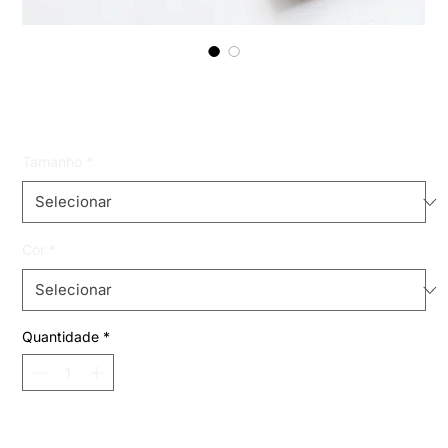
saia liv
Preço
R$ 59,99
Tamanho
*
Cor
*
Quantidade
*
Adicionar ao carrinho