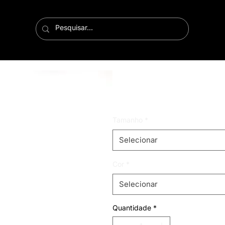
saia gisela
Preço
R$ 99,99
Tamanho
*
Selecionar
Cor
*
Selecionar
Quantidade
*