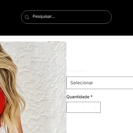
saia com fenda canelad
Preço
R$ 59,99
Tamanho
*
Selecionar
Quantidade
*
Adicionar ao carrinho