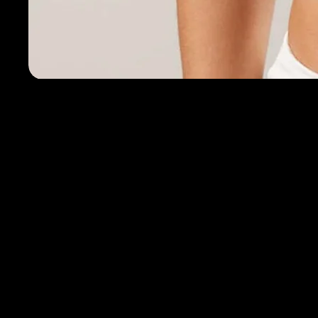
Política de T
Em até 10 di
Frete por con
Legal