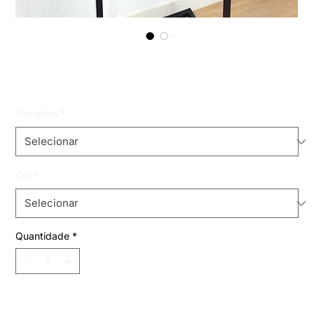
macaquinho dudde
Preço
R$ 119,99
Tamanho
*
Cor
*
Quantidade
*
Adicionar ao carrinho