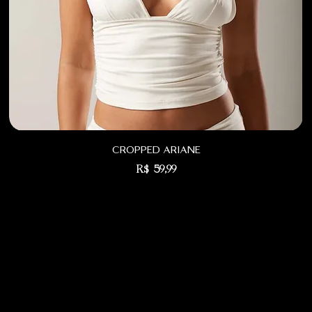
cropped ariane
Preço
R$ 59,99