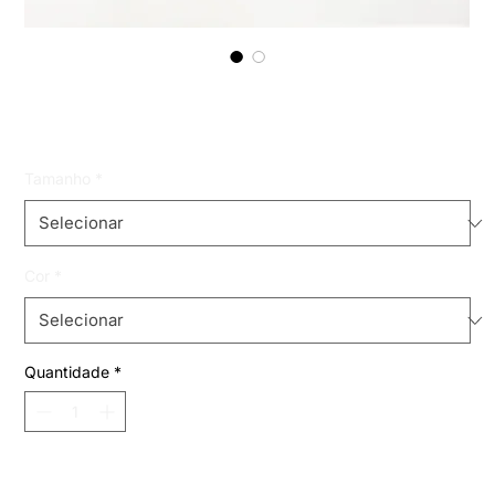
macaquinho cam
Preço
R$ 79,99
Tamanho
*
Cor
*
Quantidade
*
Adicionar ao carrinho