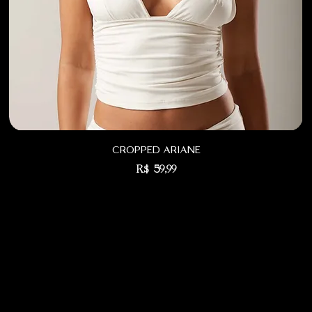
cropped ariane
Preço
R$ 59,99