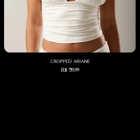
cropped ariane
Preço
R$ 59,99