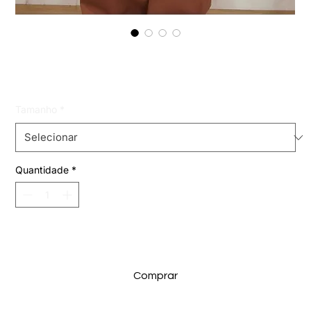
wide leg cargo jeans
Preço
R$ 199,99
Tamanho
*
Quantidade
*
Adicionar ao carrinho
Comprar