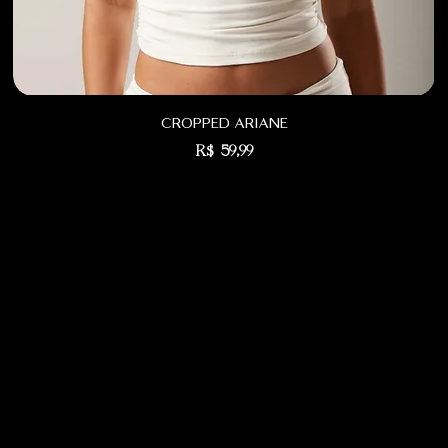
cropped ariane
Preço
R$ 59,99