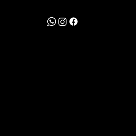
Redes Sociais
WhatsApp
Clique Aqui
Política de Trocas
Em até 10 dias corridos
Frete por conta do cliente.