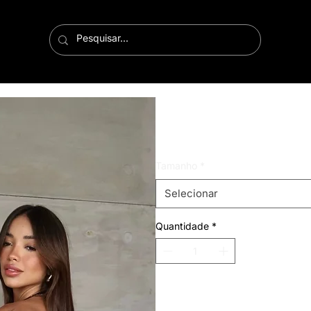
wide leg cargo jeans
Preço
R$ 179,99
Tamanho
*
Selecionar
Quantidade
*
Adicionar ao carrinho