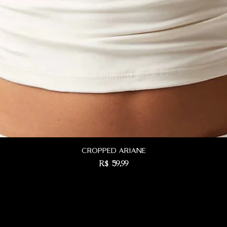
cropped ariane
Preço
R$ 59,99