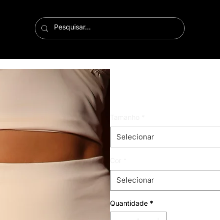
shorts saia Tati
Preço
R$ 119,99
Tamanho
*
Selecionar
Cor
*
Selecionar
Quantidade
*