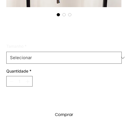
conjunto kimono e shorts saia
Preço
R$ 139,99
Tamanho
*
Quantidade
*
Adicionar ao carrinho
Comprar