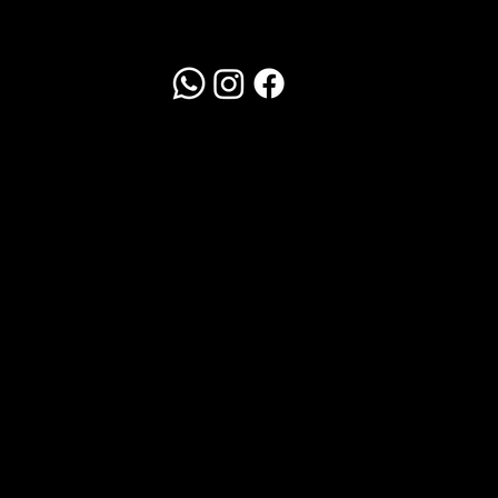
Redes Sociais
WhatsApp
Clique Aqui
Política de Trocas
Em até 10 dias corridos
Frete por conta do cliente.