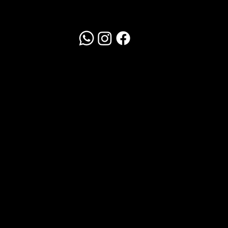
Redes Sociais
WhatsApp
Clique Aqui
Política de Trocas
Em até 10 dias corridos
Frete por conta do cliente.