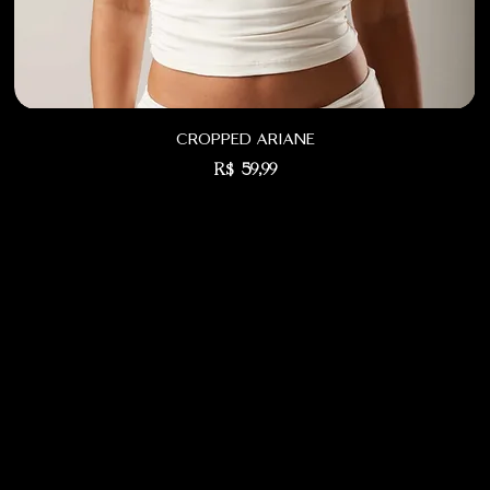
cropped ariane
Preço
R$ 59,99