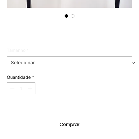
shorts saia cargo
Preço
R$ 89,99
Tamanho
*
Quantidade
*
Adicionar ao carrinho
Comprar