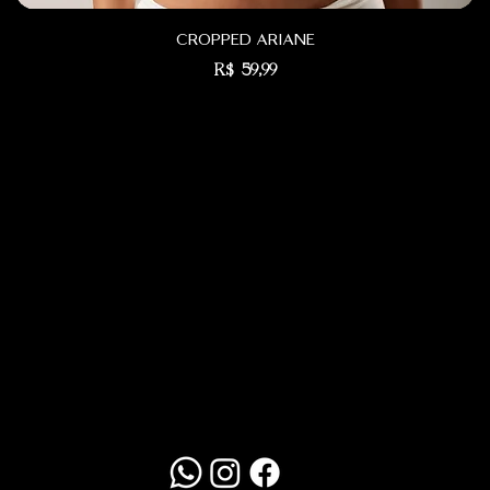
cropped ariane
Preço
R$ 59,99
Redes Sociais