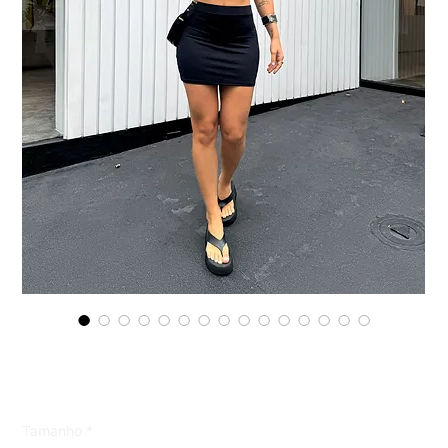
saia basic em poliamida premium
Preço
R$ 69,99
Tamanho
*