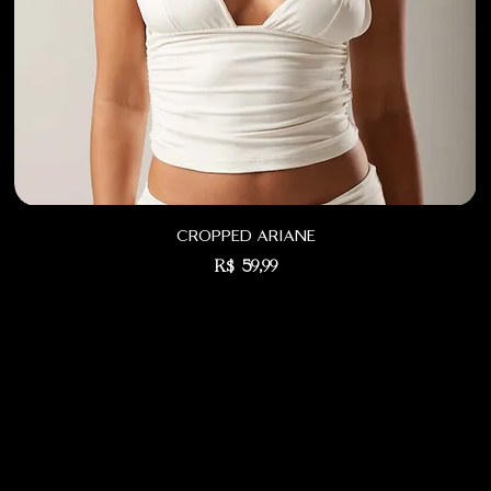
cropped ariane
Preço
R$ 59,99