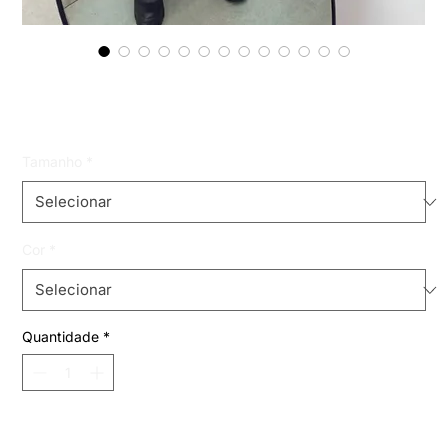
body em tule
Preço
R$ 59,99
Tamanho
*
Cor
*
Quantidade
*
Adicionar ao carrinho