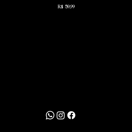
Preço
R$ 59,99
Redes Sociais