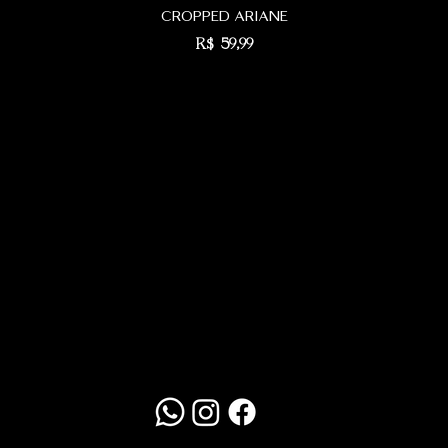
cropped ariane
Preço
R$ 59,99
Redes Sociais