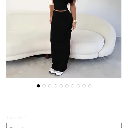
tube top
Preço
R$ 49,99
Tamanho
*