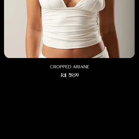
cropped ariane
Preço
R$ 59,99