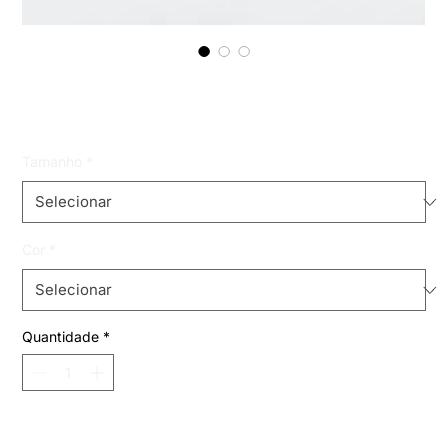
top bibi metalizado
Preço
R$ 49,99
Tamanho
*
Cor
*
Quantidade
*
Adicionar ao carrinho