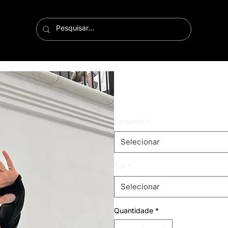
saia cargo jeans
Preço
R$ 109,99
Tamanho
*
Selecionar
Cor
*
Selecionar
Quantidade
*