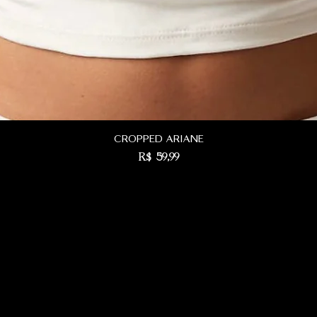
cropped ariane
Preço
R$ 59,99
rocas
as corridos