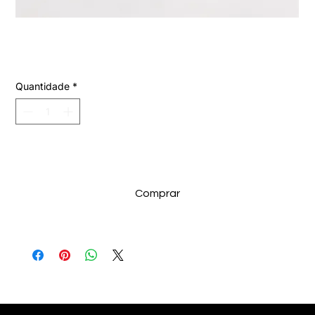
piercing fake banhado a prata
Preço
R$ 19,99
Quantidade
*
Adicionar ao carrinho
Comprar
Selecionados para Você