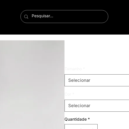
cropped jussara
Preço
R$ 59,99
Tamanho
*
Selecionar
Cor
*
Selecionar
Quantidade
*