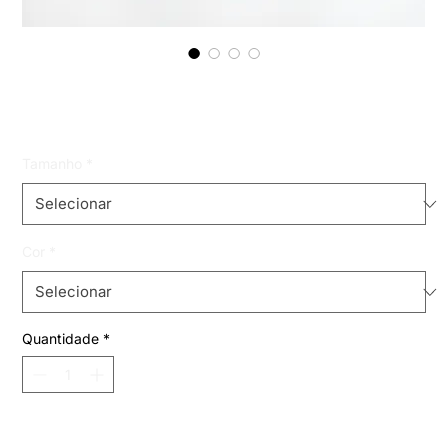
cropped corselet | corset mavi
Preço
R$ 79,99
Tamanho
*
Cor
*
Quantidade
*
Adicionar ao carrinho