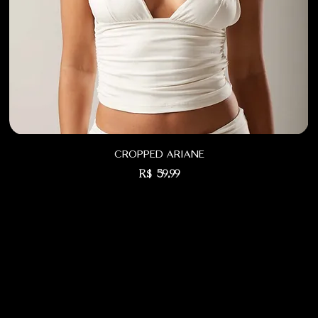
cropped ariane
Preço
R$ 59,99