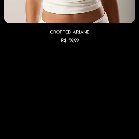
cropped ariane
Preço
R$ 59,99