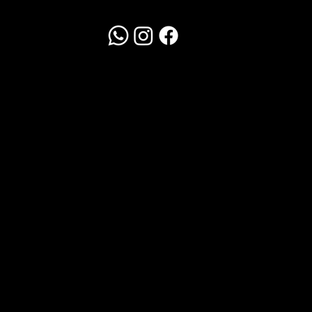
Redes Sociais
WhatsApp
Clique Aqui
Política de Trocas
Em até 10 dias corridos
Frete por conta do cliente.
Legal