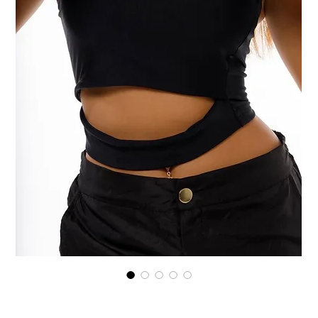
cropped areza sem manga
Preço
R$ 49,99