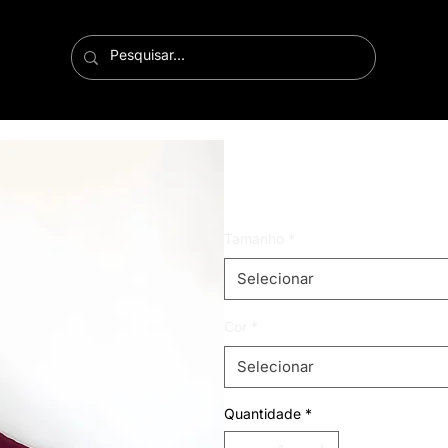
body lídia
Preço
R$ 79,99
Tamanho
*
Selecionar
Cor
*
Selecionar
Quantidade
*