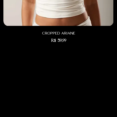
cropped ariane
Preço
R$ 59,99